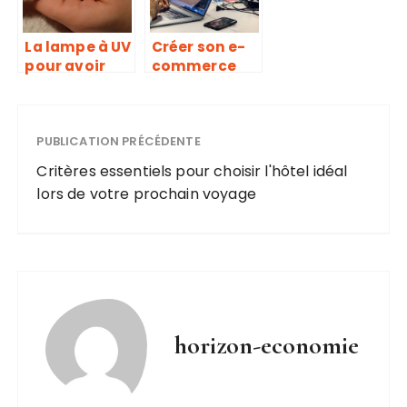
forcément !
culture du
topless
La lampe à UV
Créer son e-
pour avoir
commerce
une
dans les
manucure
vêtements,
parfaite
comment
PUBLICATION PRÉCÉDENTE
faire ?
Critères essentiels pour choisir l'hôtel idéal
lors de votre prochain voyage
horizon-economie