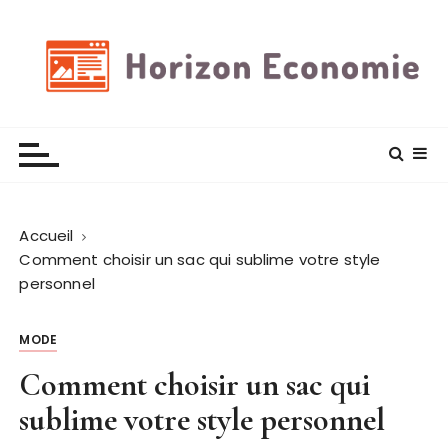
P
a
s
s
e
Horizon economie
Des astuces et plus encore
r
a
u
c
Accueil
o
Comment choisir un sac qui sublime votre style
n
personnel
t
e
n
MODE
u
Comment choisir un sac qui
sublime votre style personnel