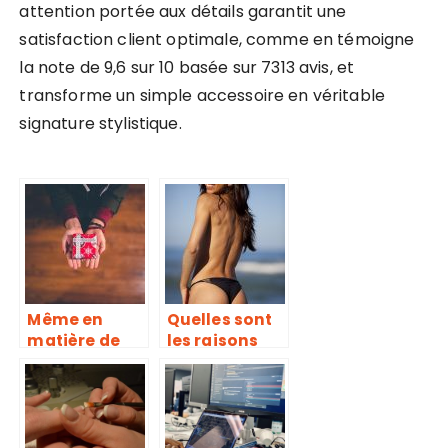
attention portée aux détails garantit une
satisfaction client optimale, comme en témoigne
la note de 9,6 sur 10 basée sur 7313 avis, et
transforme un simple accessoire en véritable
signature stylistique.
Même en
Quelles sont
matière de
les raisons
bracelet les
pour
goûts et les
lesquelles
couleurs ne
l’on pratique
se partagent
de moins en
pas
moins la