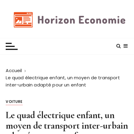
P
a
s
s
e
Horizon economie
Des astuces et plus encore
r
a
u
c
Accueil
o
Le quad électrique enfant, un moyen de transport
n
inter-urbain adapté pour un enfant
t
e
n
VOITURE
u
Le quad électrique enfant, un
moyen de transport inter-urbain