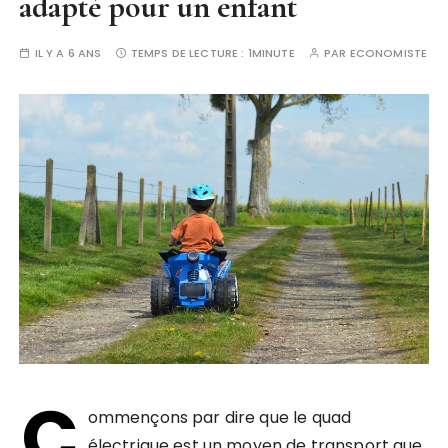
adapté pour un enfant
IL Y A 6 ANS
TEMPS DE LECTURE :
1MINUTE
PAR
ECONOMISTE
C
ommençons par dire que le quad
électrique est un moyen de transport que