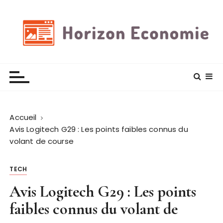
P
a
s
s
e
Horizon economie
Des astuces et plus encore
r
a
u
c
Accueil
o
Avis Logitech G29 : Les points faibles connus du
n
volant de course
t
e
n
TECH
u
Avis Logitech G29 : Les points
faibles connus du volant de