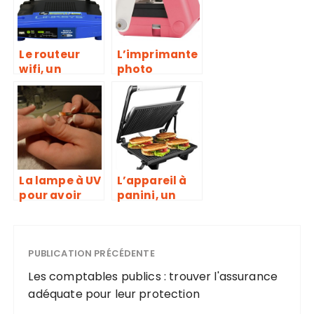
on entre
vos déchets
l’apprenant
secs ou
et
humides
l’instructeur
Le routeur
L’imprimante
wifi, un
photo
accessoire
portable, un
idéal pour
appareil idéal
une
pour la prise
connexion
de photo en
stable et
tout temps et
fiable
en tout lieu
La lampe à UV
L’appareil à
pour avoir
panini, un
une
véritable
manucure
moyen de
parfaite
préparation
PUBLICATION PRÉCÉDENTE
rapide de vos
sandwichs
Les comptables publics : trouver l'assurance
quotidien
adéquate pour leur protection