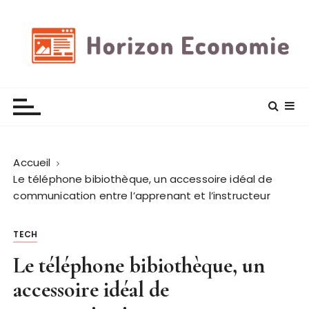
P
a
s
s
e
Horizon economie
Des astuces et plus encore
r
a
u
c
Accueil
o
Le téléphone bibiothèque, un accessoire idéal de
n
communication entre l’apprenant et l’instructeur
t
e
n
TECH
u
Le téléphone bibiothèque, un
accessoire idéal de